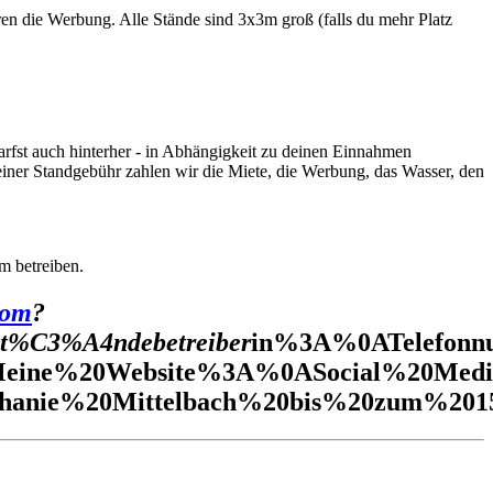
eren die Werbung. Alle Stände sind 3x3m groß (falls du mehr Platz
rfst auch hinterher - in Abhängigkeit zu deinen Einnahmen
iner Standgebühr zahlen wir die Miete, die Werbung, das Wasser, den
am betreiben.
com
?
t%C3%A4ndebetreiber
in%3A%0ATelefon
ne%20Website%3A%0ASocial%20Media
anie%20Mittelbach%20bis%20zum%2015.