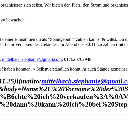
organisieren sich selbst. Wir bieten den Platz, den Strom und organisi
s zu bewachen.
l deiner Einnahmen du als "Standgebühr" zahlen kannst & willst. Du da
hr beim Verlassen des Geländes am Abend des 30.11. zu zahlen (mit de
.,
mittelbach.stephanie@gmail.com
, 017620762948
kauf haben könnten. // Selbstverständlich könnt ihr auch Stände gemeins
1.25)](mailto:
mittelbach.stephanie@gmail.
kt&body=Name%2C%20Vorname%20der%20S
B6chte%20ich%20verkaufen%3A%0AMei
%20dann%20kann%20ich%20bei%20Steph